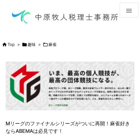


Top
>

趣味
>

麻雀
Mリーグのファイナルシリーズがついに再開！麻雀好き
ならABEMAは必見です！