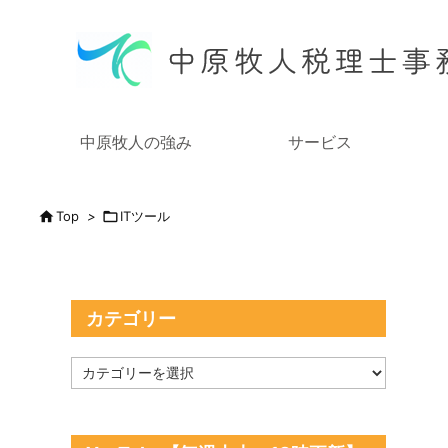
中原牧人の強み
サービス

Top
>

ITツール
カテゴリー
カ
テ
ゴ
リ
ー