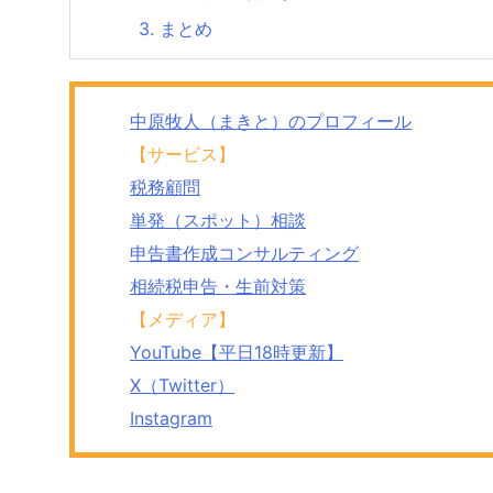
3.
まとめ
中原牧人（まきと）のプロフィール
【サービス】
税務顧問
単発（スポット）相談
申告書作成コンサルティング
相続税申告・生前対策
【メディア】
YouTube【平日18時更新】
X（Twitter）
Instagram