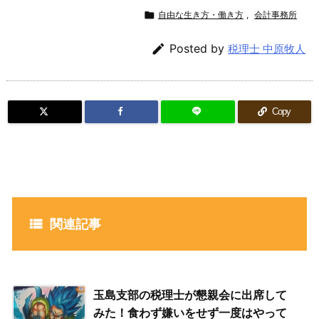

自由な生き方・働き方
,
会計事務所

Posted by
税理士 中原牧人
Copy

関連記事
玉島支部の税理士が懇親会に出席して
みた！食わず嫌いをせず一度はやって