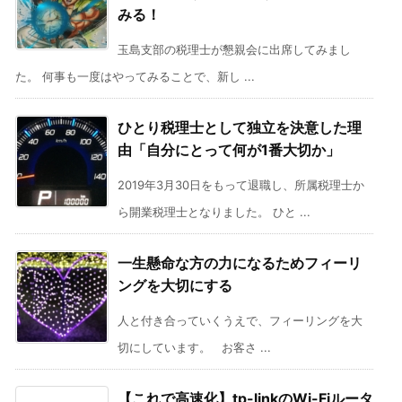
みる！
玉島支部の税理士が懇親会に出席してみまし
た。 何事も一度はやってみることで、新し ...
ひとり税理士として独立を決意した理
由「自分にとって何が1番大切か」
2019年3月30日をもって退職し、所属税理士か
ら開業税理士となりました。 ひと ...
一生懸命な方の力になるためフィーリ
ングを大切にする
人と付き合っていくうえで、フィーリングを大
切にしています。 お客さ ...
【これで高速化】tp-linkのWi-Fiルータ