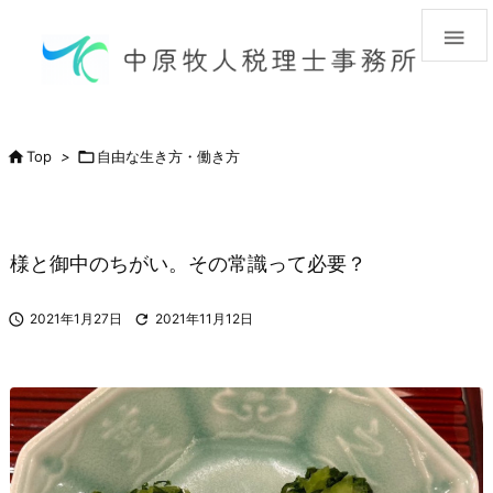


Top
>

自由な生き方・働き方
様と御中のちがい。その常識って必要？

2021年1月27日

2021年11月12日