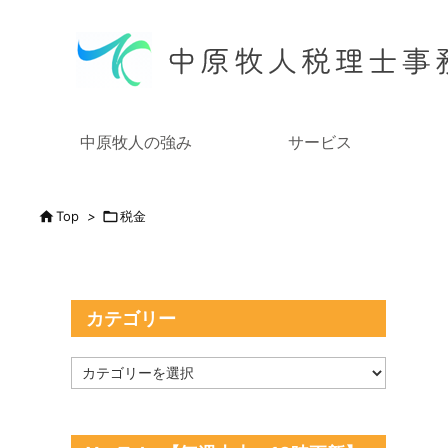
中原牧人の強み
サービス

Top
>

税金
カテゴリー
カ
テ
ゴ
リ
ー