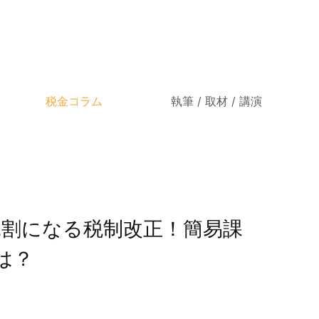
税金コラム
執筆 / 取材 / 講演
2割になる税制改正！簡易課
は？