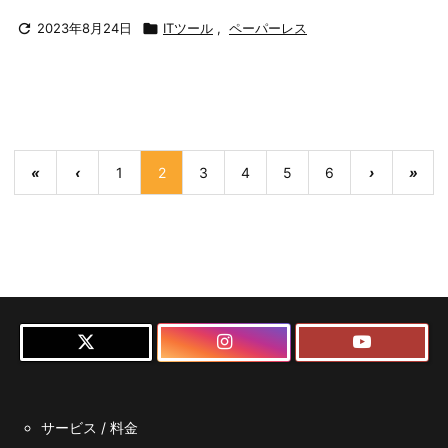

2023年8月24日

ITツール
,
ペーパーレス
«
‹
1
2
3
4
5
6
›
»
サービス / 料金