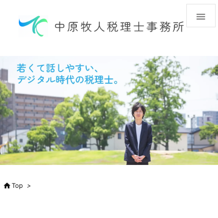


Top
>