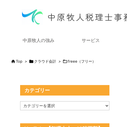
中原牧人の強み
サービス

Top
>

クラウド会計
>

freee（フリー）
カテゴリー
カ
テ
ゴ
リ
ー